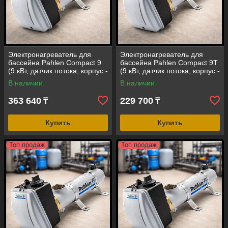
Электронагреватель для
Электронагреватель для
бассейна Pahlen Compact 9
бассейна Pahlen Compact 9Т
(9 кВт, датчик потока, корпус -
(9 кВт, датчик потока, корпус -
нержавеющая сталь AISI-
сплав титана)
В наличии
В наличии
316)
363 640
229 700
₸
₸
Купить
Купить
Топ продаж
Топ продаж