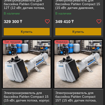
Электронагреватель для
Электронагреватель для
бассейна Pahlen Compact
бассейна Pahlen Compact 15
12Т (12 кВт, датчик потока,
(15 кВт, датчик давления,
корпус - сплав титана)
корпус-нержавеющая сталь
В наличии
В наличии
AISI-316)
329 300
349 410
₸
₸
Купить
Купить
Топ продаж
Новинка
Электронагреватель для
Электронагреватель для
бассейна Pahlen Compact 15
бассейна Pahlen Compact
(15 кВт, датчик потока, корпус
15Т (15 кВт, датчик потока,
- нержавеющая сталь AISI-
корпус - сплав титана)