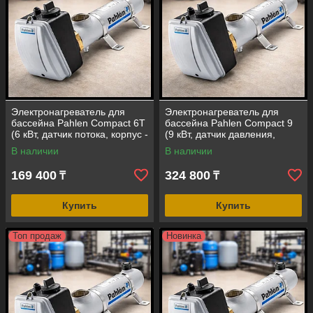
Электронагреватель для
Электронагреватель для
бассейна Pahlen Compact 6Т
бассейна Pahlen Compact 9
(6 кВт, датчик потока, корпус -
(9 кВт, датчик давления,
сплав титана)
корпус - нержавеющая сталь
В наличии
В наличии
AISI-316)
169 400
324 800
₸
₸
Купить
Купить
Топ продаж
Новинка