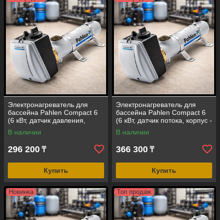
«WELLNESS» - для тех, кто из лучшего
выбирает исключительное!
Электронагреватель для
Электронагреватель для
бассейна Pahlen Compact 6
бассейна Pahlen Compact 6
(6 кВт, датчик давления,
(6 кВт, датчик потока, корпус -
корпус - нержавеющая сталь
нержавеющая сталь AISI-
В наличии
В наличии
AISI-316)
316)
296 200
366 300
₸
₸
Купить
Купить
Новинка
Топ продаж