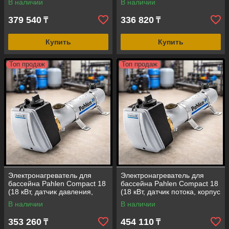
В наличии
В наличии
316)
379 540
336 820
₸
₸
Купить
Купить
Топ продаж
Топ продаж
Электронагреватель для
Электронагреватель для
бассейна Pahlen Compact 18
бассейна Pahlen Compact 18
(18 кВт, датчик давления,
(18 кВт, датчик потока, корпус
корпус-нержавеющая сталь
- нержавеющая сталь AISI-
В наличии
В наличии
AISI-316)
316)
353 260
454 110
₸
₸