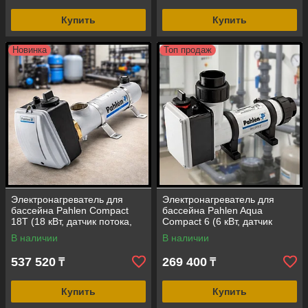
Купить
Купить
Новинка
Топ продаж
Электронагреватель для
Электронагреватель для
бассейна Pahlen Compact
бассейна Pahlen Aqua
18Т (18 кВт, датчик потока,
Compact 6 (6 кВт, датчик
корпус - сплав титана)
потока, корпус -
В наличии
В наличии
полипропилен)
537 520
269 400
₸
₸
Купить
Купить