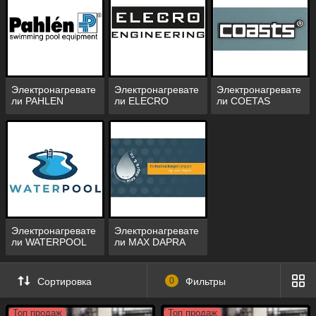
безопасное устройство. Оно позволяет без
усилий поддерживать комфортную
температуру воды в бассейнах любого
объема. Устройства легко подключаются к
существующей электросети и обеспечивают
круглосуточный подогрев.
Электронагревате
Электронагревате
Электронагревате
ли PAHLEN
ли ELECRO
ли COETAS
Электронагреватели имеют компактные
габариты и пригодны к установке для всех
типов искусственных резервуаров для
купания.
На сегодняшний день нагреватели для
бассейна могут успешно реализовывать эту
задачу в бассейне любого размера.
Электронагревате
Электронагревате
ли WATERPOOL
ли MAX DAPRA
Сортировка
0
Фильтры
Работаем и организовываем отправку по
всей территории Республики Казахстан.
Топ продаж
Топ продаж